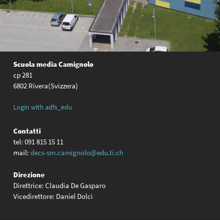
Scuola media Camignolo
cp 281
6802 Rivera(Svizzera)
Login with adfs_edu
Contatti
tel: 091 815 15 11
mail:
decs-sm.camignolo@edu.ti.ch
Direzione
Direttrice: Claudia De Gasparo
Vicedirettore: Daniel Dolci