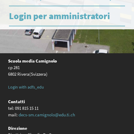
Login per amministratori
Scuola media Camignolo
cp 281
6802 Rivera(Svizzera)
Login with adfs_edu
Contatti
tel: 091 815 15 11
mail:
decs-sm.camignolo@edu.ti.ch
Direzione