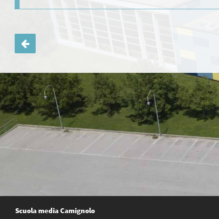
Navigazione
articoli
Scuola media Camignolo