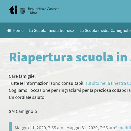
Skip
to
content
Home
La Scuola media ticinese
La Scuola media Camignolo
Riapertura scuola in
Care famiglie,
Tutte le informazioni sono consultabili
sul sito nella finestra 
Cogliamo l’occasione per ringraziarvi per la preziosa collabor
Un cordiale saluto.
SM Camignolo
Maggio 11, 2020
,
7:55 am
Maggio 31, 2020
,
7:55 am
Schedu