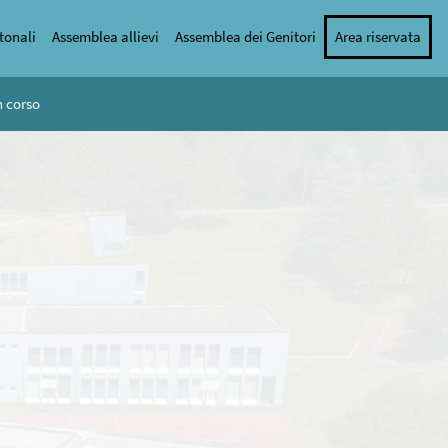
tonali
Assemblea allievi
Assemblea dei Genitori
Area riservata
n corso