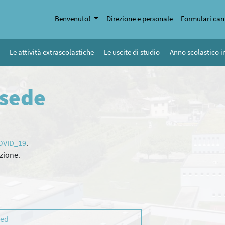
Benvenuto!
Direzione e personale
Formulari can
Le attività extrascolastiche
Le uscite di studio
Anno scolastico i
 sede
COVID_19
.
azione.
led