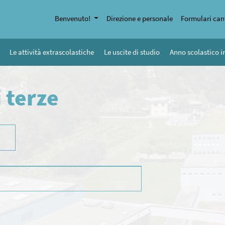
Benvenuto!
Direzione e personale
Formulari can
Le attività extrascolastiche
Le uscite di studio
Anno scolastico i
i terze