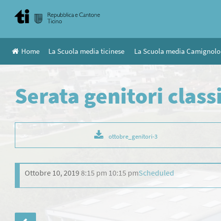
Skip
to
content
Home
La Scuola media ticinese
La Scuola media Camignolo
Serata genitori class
ottobre_genitori-3
Ottobre 10, 2019
8:15 pm
10:15 pm
Scheduled
Navigazione