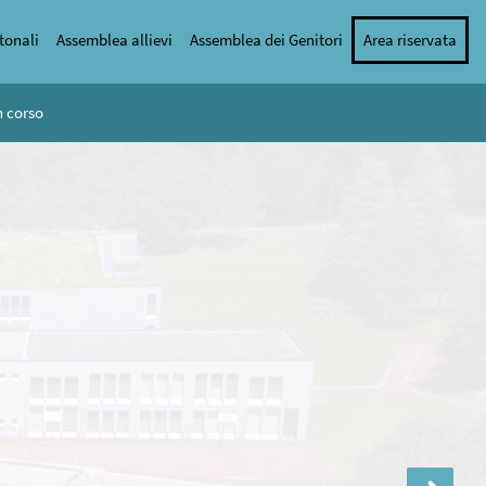
tonali
Assemblea allievi
Assemblea dei Genitori
Area riservata
n corso
Serata genitori classi prime